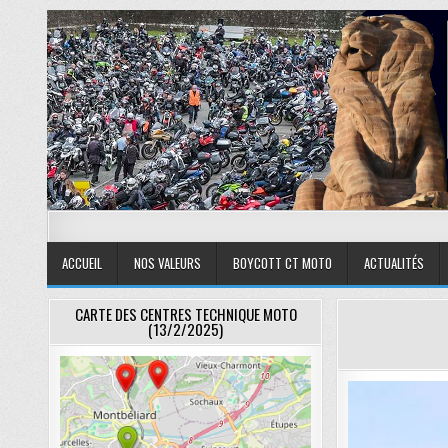
Skip to content
FFMC90
Fédération Française des Motards en Colère
ACCUEIL
NOS VALEURS
BOYCOTT CT MOTO
ACTUALITÉS
CARTE DES CENTRES TECHNIQUE MOTO
(13/2/2025)