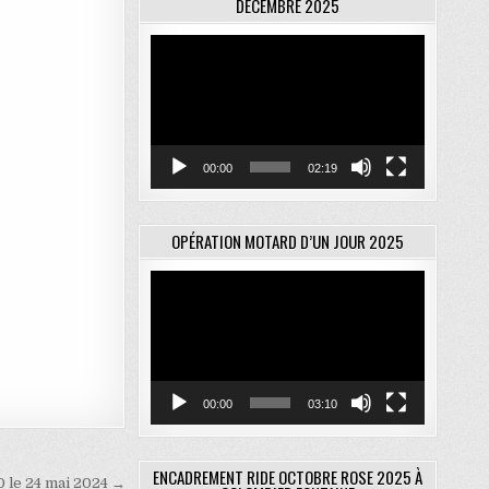
DÉCEMBRE 2025
Lecteur
vidéo
00:00
02:19
OPÉRATION MOTARD D’UN JOUR 2025
Lecteur
vidéo
00:00
03:10
ENCADREMENT RIDE OCTOBRE ROSE 2025 À
 le 24 mai 2024 →