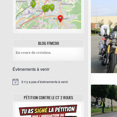
BLOG FFMC90
En cours de création.
Évènements à venir
Il n’y a pas d’évènements à venir.
N
o
t
i
PÉTITION CONTRE LE CT 2 ROUES
c
e