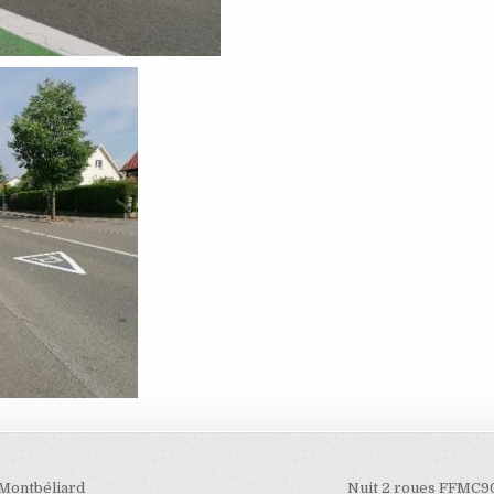
n de l’article
 Montbéliard
Nuit 2 roues FFMC90