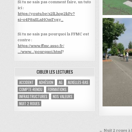
Si tu ne sais pas comment faire, un tuto
ici :
https://youtu.be/x2lLhog2kPc?
si=o4P8nSLnHOmTvgy_
Si tu ne sais pas pourquoi la FFMC est
contre :
https://www.ffmc.asso.fr/
…/www…/pourquoi.html
?
CIBLER LES LECTURES
ACCIDENT
ADHÉSION
AG
AUXELLES-BAS
COMPTE-RENDU
FORMATIONS
INFRASTRUCTURES
NOS VALEURS
NUIT 2 ROUES
Navigatio
← Nuit 2 roues à