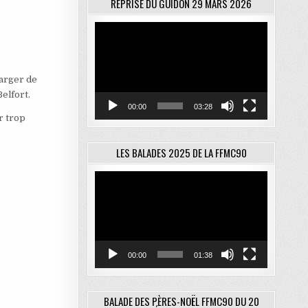
REPRISE DU GUIDON 29 MARS 2026
Lecteur
vidéo
harger de
elfort.
00:00
03:28
ar trop
LES BALADES 2025 DE LA FFMC90
Lecteur
vidéo
00:00
01:38
BALADE DES PÈRES-NOËL FFMC90 DU 20