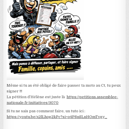
Même si tu as été obligé de faire passer ta moto au Ct, tu peux
signer !!!
La pétition d’Hélène est juste là
https://petitions.assemblee-
nationale.fr/initiatives/3070
Si tu ne sais pas comment faire, un tuto ici :
https://youtu.be/x2lLhog2kPc?si=o4P8nSLnHOmTvgy_