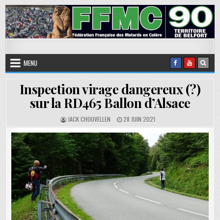
Skip to content
FFMC90
Fédération Française des Motards en Colère
MENU
Inspection virage dangereux (?)
sur la RD465 Ballon d’Alsace
AUTHOR:
PUBLISHED DATE:
JACK CHOUVELLEN
28 JUIN 2021