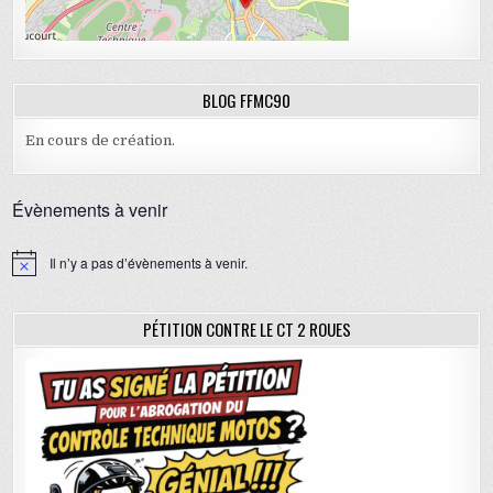
BLOG FFMC90
En cours de création.
Évènements à venir
Il n’y a pas d’évènements à venir.
N
o
t
i
PÉTITION CONTRE LE CT 2 ROUES
c
e