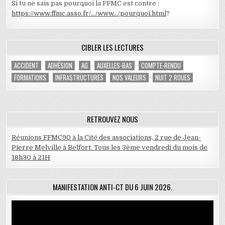
Si tu ne sais pas pourquoi la FFMC est contre :
https://www.ffmc.asso.fr/…/www…/pourquoi.html
?
CIBLER LES LECTURES
ACCIDENT
ADHÉSION
AG
AUXELLES-BAS
COMPTE-RENDU
FORMATIONS
INFRASTRUCTURES
NOS VALEURS
NUIT 2 ROUES
RETROUVEZ NOUS
Réunions FFMC90 à la Cité des associations, 2 rue de Jean-
Pierre Melville à Belfort. Tous les 3ème vendredi du mois de
18h30 à 21H
MANIFESTATION ANTI-CT DU 6 JUIN 2026.
Lecteur
vidéo