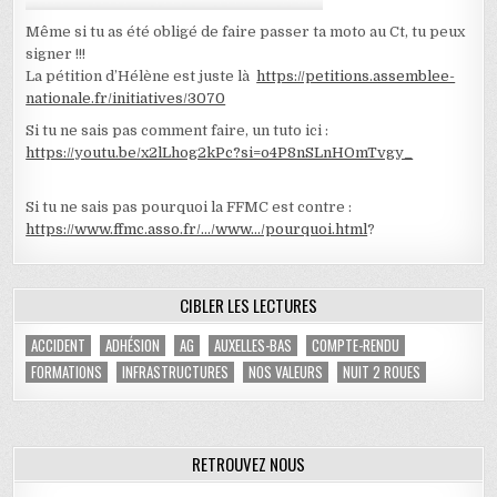
Même si tu as été obligé de faire passer ta moto au Ct, tu peux
signer !!!
La pétition d’Hélène est juste là
https://petitions.assemblee-
nationale.fr/initiatives/3070
Si tu ne sais pas comment faire, un tuto ici :
https://youtu.be/x2lLhog2kPc?si=o4P8nSLnHOmTvgy_
Si tu ne sais pas pourquoi la FFMC est contre :
https://www.ffmc.asso.fr/…/www…/pourquoi.html
?
CIBLER LES LECTURES
ACCIDENT
ADHÉSION
AG
AUXELLES-BAS
COMPTE-RENDU
FORMATIONS
INFRASTRUCTURES
NOS VALEURS
NUIT 2 ROUES
RETROUVEZ NOUS