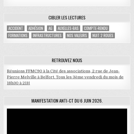
CIBLER LES LECTURES
ACCIDENT
ADHÉSION
AG
AUXELLES-BAS
COMPTE-RENDU
FORMATIONS
INFRASTRUCTURES
NOS VALEURS
NUIT 2 ROUES
RETROUVEZ NOUS
Réunions FFMC90 à la Cité des associations, 2 rue de Jean-
Pierre Melville à Belfort. Tous les 3ème vendredi du mois de
18h30 à 21H
MANIFESTATION ANTI-CT DU 6 JUIN 2026.
Lecteur
vidéo