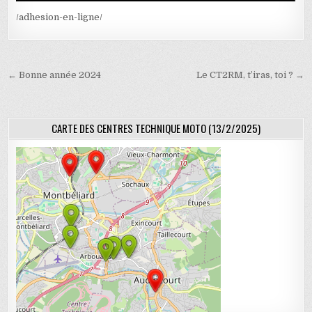
/adhesion-en-ligne/
Navigation de l’article
← Bonne année 2024
Le CT2RM, t’iras, toi ? →
CARTE DES CENTRES TECHNIQUE MOTO (13/2/2025)