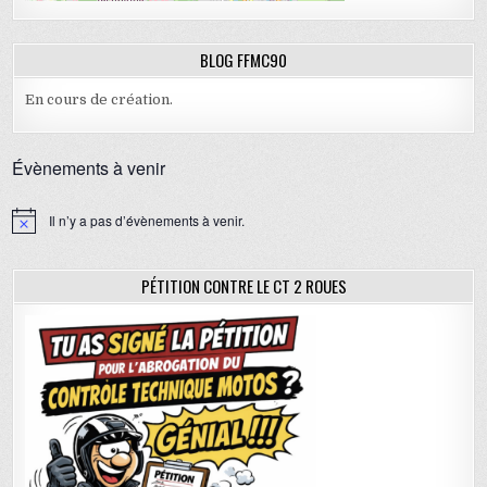
BLOG FFMC90
En cours de création.
Évènements à venir
Il n’y a pas d’évènements à venir.
N
o
t
i
PÉTITION CONTRE LE CT 2 ROUES
c
e