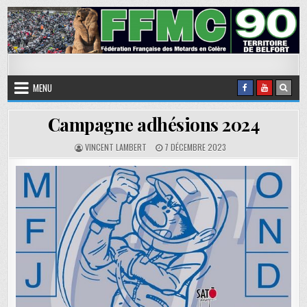
Skip to content
FFMC90
Fédération Française des Motards en Colère
MENU
Campagne adhésions 2024
AUTHOR:
PUBLISHED DATE:
VINCENT LAMBERT
7 DÉCEMBRE 2023