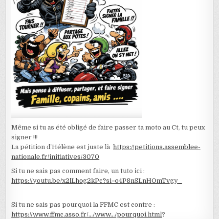
Même si tu as été obligé de faire passer ta moto au Ct, tu peux
signer !!!
La pétition d’Hélène est juste là
https://petitions.assemblee-
nationale.fr/initiatives/3070
Si tu ne sais pas comment faire, un tuto ici :
https://youtu.be/x2lLhog2kPc?si=o4P8nSLnHOmTvgy_
Si tu ne sais pas pourquoi la FFMC est contre :
https://www.ffmc.asso.fr/…/www…/pourquoi.html
?