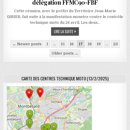
délégation FFMC90-FBF
Cette réunion, avec le préfet du Territoire Jean-Marie
GIRIER, fait suite à la manifestation monstre contre le contrôle
technique moto du 24 avril. Les deux…
LE PRÉFET DU TERRITOIRE REÇOIT UNE 
LIRE LA SUITE
Pagination des publications
← Newer posts
1
…
15
16
17
18
19
…
23
Older posts →
CARTE DES CENTRES TECHNIQUE MOTO (13/2/2025)