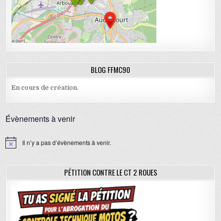
BLOG FFMC90
En cours de création.
Évènements à venir
Il n’y a pas d’évènements à venir.
N
o
t
i
PÉTITION CONTRE LE CT 2 ROUES
c
e