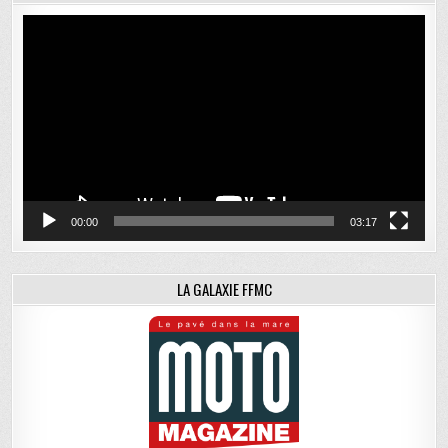
Lecteur
vidéo
00:00
03:17
LA GALAXIE FFMC