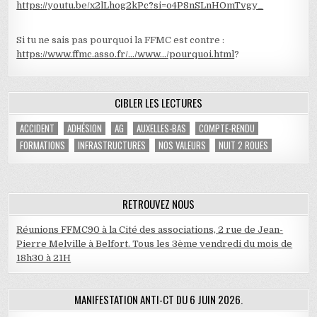
https://youtu.be/x2lLhog2kPc?si=o4P8nSLnHOmTvgy_
Si tu ne sais pas pourquoi la FFMC est contre :
https://www.ffmc.asso.fr/…/www…/pourquoi.html
?
CIBLER LES LECTURES
ACCIDENT
ADHÉSION
AG
AUXELLES-BAS
COMPTE-RENDU
FORMATIONS
INFRASTRUCTURES
NOS VALEURS
NUIT 2 ROUES
RETROUVEZ NOUS
Réunions FFMC90 à la Cité des associations, 2 rue de Jean-
Pierre Melville à Belfort. Tous les 3ème vendredi du mois de
18h30 à 21H
MANIFESTATION ANTI-CT DU 6 JUIN 2026.