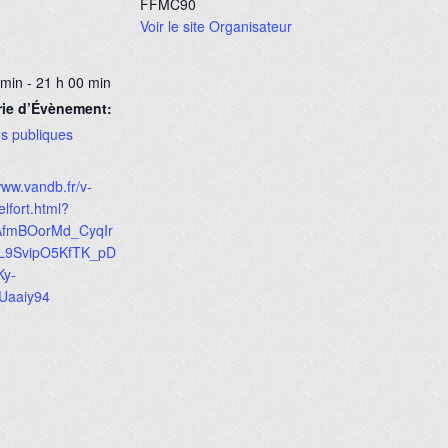
FFMC90
Voir le site Organisateur
 min - 21 h 00 min
rie d’Évènement:
s publiques
www.vandb.fr/v-
lfort.html?
=AfmBOorMd_CyqIr
L9SvipO5KfTK_pD
y-
aaiy94