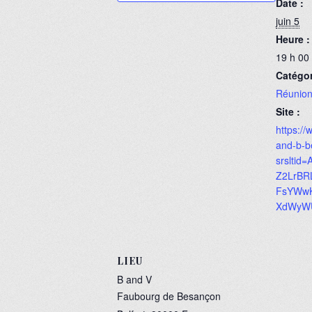
Date :
juin 5
Heure :
19 h 00
Catégo
Réunion
Site :
https://
and-b-be
srsltid
Z2LrBR
FsYWwK
XdWyWU
LIEU
B and V
Faubourg de Besançon