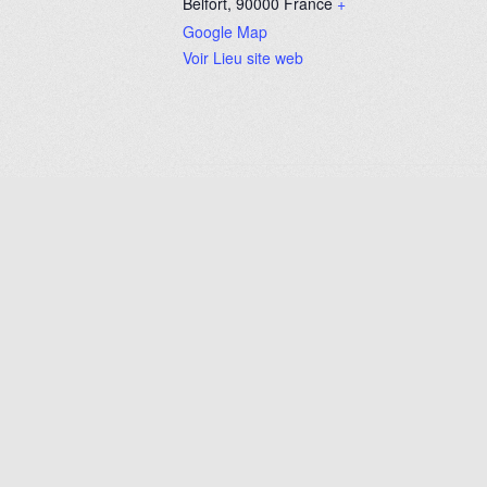
Belfort
,
90000
France
+
Google Map
Voir Lieu site web
Balade dans le Haut-Doubs le 31 m
Mentions légales
Nos statuts
Réglement intérieur
Contact