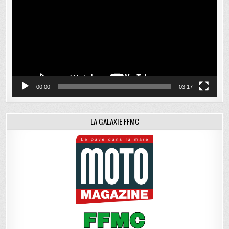
00:00
03:17
LA GALAXIE FFMC