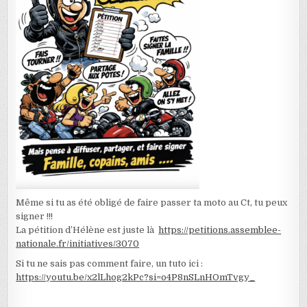
Même si tu as été obligé de faire passer ta moto au Ct, tu peux
signer !!!
La pétition d’Hélène est juste là
https://petitions.assemblee-
nationale.fr/initiatives/3070
Si tu ne sais pas comment faire, un tuto ici :
https://youtu.be/x2lLhog2kPc?si=o4P8nSLnHOmTvgy_