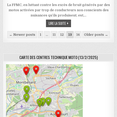
La FFMC, en luttant contre les excès de bruit générés par des
motos activées par trop de conducteurs non conscients des
nuisances qu’ils produisent, est,…
LIBERTÉ DE ROULER OÙ ON VEUT, QUAND
LIRE LA SUITE
Pagination des publications
← Newer posts
1
…
11
12
13
14
Older posts →
CARTE DES CENTRES TECHNIQUE MOTO (13/2/2025)