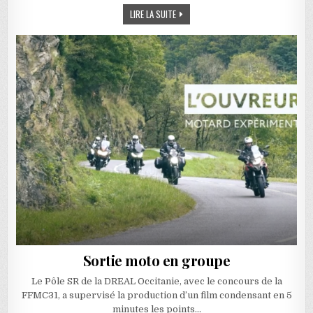
ASSEMBLÉE GÉNÉRALE FFMC90 DU 12 FÉ
LIRE LA SUITE
Sortie moto en groupe
Le Pôle SR de la DREAL Occitanie, avec le concours de la
FFMC31, a supervisé la production d’un film condensant en 5
minutes les points…