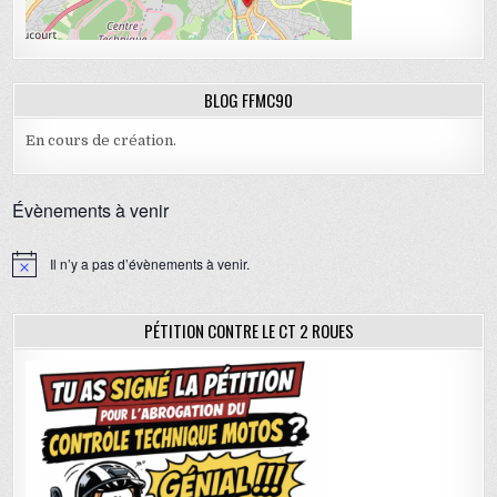
BLOG FFMC90
En cours de création.
Évènements à venir
Il n’y a pas d’évènements à venir.
N
o
t
i
PÉTITION CONTRE LE CT 2 ROUES
c
e