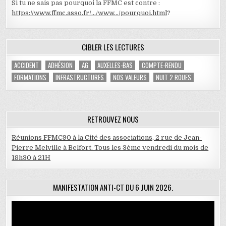
Si tu ne sais pas pourquoi la FFMC est contre :
https://www.ffmc.asso.fr/…/www…/pourquoi.html
?
CIBLER LES LECTURES
ACCIDENT
ADHÉSION
AG
AUXELLES-BAS
COMPTE-RENDU
FORMATIONS
INFRASTRUCTURES
NOS VALEURS
NUIT 2 ROUES
RETROUVEZ NOUS
Réunions FFMC90 à la Cité des associations, 2 rue de Jean-
Pierre Melville à Belfort. Tous les 3ème vendredi du mois de
18h30 à 21H
MANIFESTATION ANTI-CT DU 6 JUIN 2026.
Lecteur
vidéo